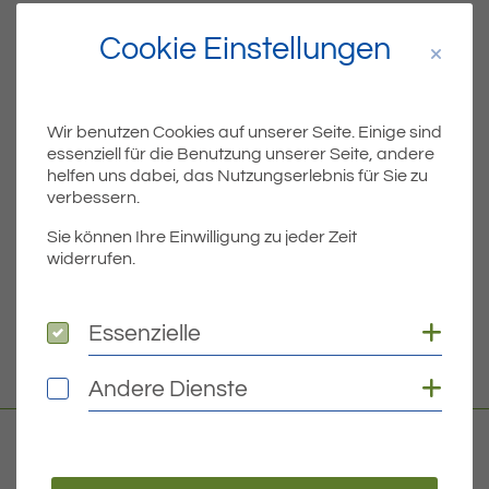
Cookie Einstellungen
Teil
Teile Beitrag:
Wir benutzen Cookies auf unserer Seite. Einige sind
essenziell für die Benutzung unserer Seite, andere
ÄLTERE
helfen uns dabei, das Nutzungserlebnis für Sie zu
Titel für Beitrag
Trinkwasserverunreinigung Eriskirch – Alles zum Abkochgebot – Stand 27.12.2023 16:00 Uhr
verbessern.
Sie können Ihre Einwilligung zu jeder Zeit
BEITRÄGE
widerrufen.
NEUERE
Coo
Essenzielle
Essenzielle
Titel für Beitrag
Aufhebung Abkochgebot für vulnerable Gruppen – Stand 03.01.2024 14:45 Uhr
Coo
Andere Dienste
Andere Dienste
Kontakt