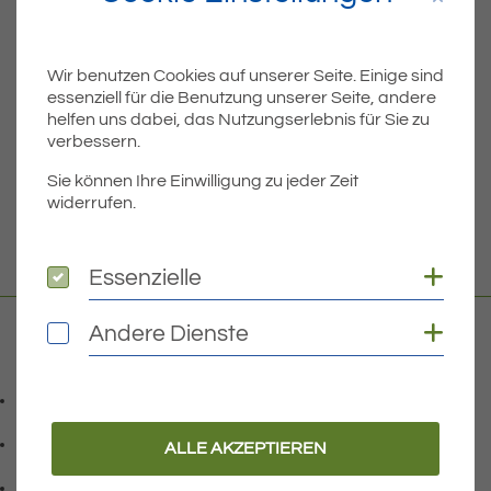
ÄLTERE
Wir benutzen Cookies auf unserer Seite. Einige sind
Titel für Beitrag
Öffentliche Bekanntmachung des Ergebnisses der Bürgermeisterwahl am 06.04.2025
essenziell für die Benutzung unserer Seite, andere
helfen uns dabei, das Nutzungserlebnis für Sie zu
BEITRÄGE
verbessern.
Sie können Ihre Einwilligung zu jeder Zeit
widerrufen.
NEUERE
Titel für Beitrag
Pressemitteilung zur 2. Offenlage des Teilregionalplans Energie
Coo
Essenzielle
Essenzielle
Coo
Andere Dienste
Andere Dienste
Kontakt
07541 9708-0
Telefonnummer: 0 7 5 4 1 9 7 0 8 0
07541 9708 - 77
ALLE AKZEPTIEREN
Faxnummer: 0 7 5 4 1 9 7 0 8 7 7
info@eriskirch.de