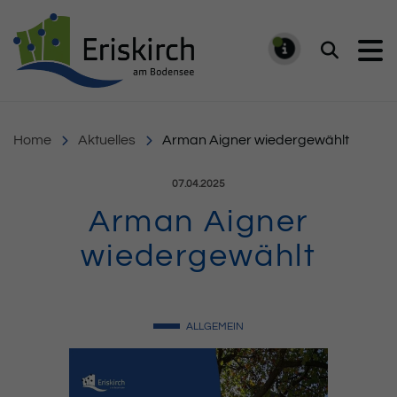
Gemeinde Eriskirch
Suchen
MELDUNG
Home
Aktuelles
Arman Aigner wiedergewählt
Veröffentlicht am:
07.04.2025
Arman Aigner
wiedergewählt
ALLGEMEIN