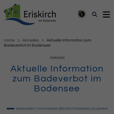
Gemeinde Eriskirch
Suchen
MELDUNG
Home
Aktuelles
Aktuelle Information zum
Badeverbot im Bodensee
Veröffentlicht am:
18.06.2024
Aktuelle Information
zum Badeverbot im
Bodensee
BADEVERBOT
HOCHWASSER
SEEUFER
STRANDBAD
ALLGEMEIN