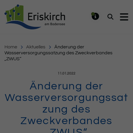
Gemeinde Eriskirch
Suchen
MELDUNG
Home
Aktuelles
Änderung der
Wasserversorgungssatzung des Zweckverbandes
„ZWUS“
Veröffentlicht am:
11.01.2022
Änderung der
Wasserversorgungssat
zung des
Zweckverbandes
„ZWUS“