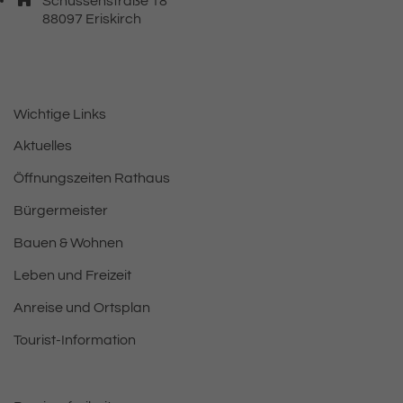
Schussenstraße 18
, 8 8 0 9 7
88097
Eriskirch
Wichtige Links
Aktuelles
Öffnungszeiten Rathaus
Bürgermeister
Bauen & Wohnen
Leben und Freizeit
Anreise und Ortsplan
Tourist-Information