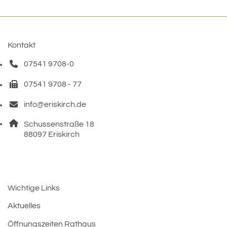
Kontakt
07541 9708-0
Telefonnummer: 0 7 5 4 1 9 7 0 8 0
07541 9708 - 77
Faxnummer: 0 7 5 4 1 9 7 0 8 7 7
info@eriskirch.de
E-Mail Adresse: info@eriskirch.de
Adresse:
Schussenstraße 18
, 8 8 0 9 7
88097
Eriskirch
Wichtige Links
Aktuelles
Öffnungszeiten Rathaus