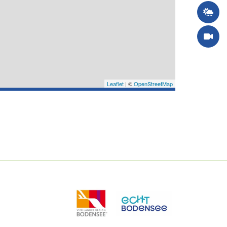
Leaflet
| ©
OpenStreetMap