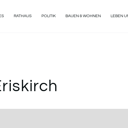
ES
RATHAUS
POLITIK
BAUEN & WOHNEN
LEBEN UN
NGEN
riskirch