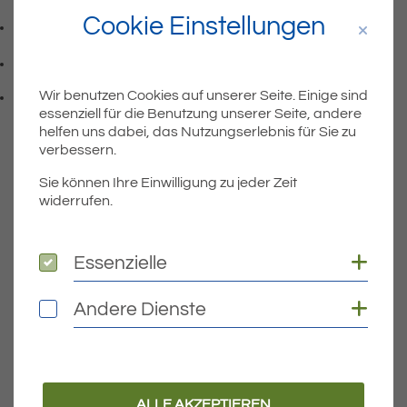
Cookie Einstellungen
07541 9708 - 77
Faxnummer: 0 7 5 4 1 9 7 0 8 7 7
info@eriskirch.de
E-Mail Adresse: info@eriskirch.de
Wir benutzen Cookies auf unserer Seite. Einige sind
Adresse:
Schussenstraße 18
essenziell für die Benutzung unserer Seite, andere
, 8 8 0 9 7
88097
Eriskirch
helfen uns dabei, das Nutzungserlebnis für Sie zu
verbessern.
Sie können Ihre Einwilligung zu jeder Zeit
widerrufen.
Wichtige Links
Aktuelles
Coo
Essenzielle
Essenzielle
Öffnungszeiten Rathaus
Coo
Andere Dienste
Andere Dienste
Bürgermeister
Bauen & Wohnen
Leben und Freizeit
ALLE AKZEPTIEREN