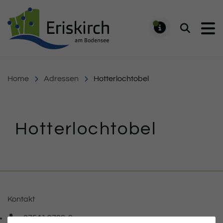
Gemeinde Eriskirch
Suchen
MELDUNG
Home
Adressen
Hotterlochtobel
Hotterlochtobel
Inhalt
Kontakt
07541 9708-0
Telefonnummer: 0 7 5 4 1 9 7 0 8 0