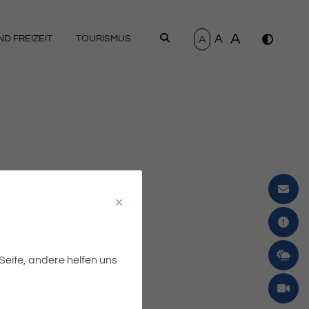
A
A
SUCHEN
A
D FREIZEIT
TOURISMUS
 Seite, andere helfen uns