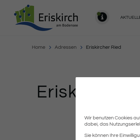
Gemeinde Eriskirch
AKTUELL
MELDU
Home
Adressen
Eriskircher Ried
Eriskircher 
Wir benutzen Cookies auf 
Inhalt
dabei, das Nutzungserleb
Sie können Ihre Einwilligu