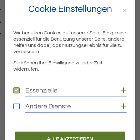
Cookie Einstellungen
07541 9708 - 77
Faxnummer: 0 7 5 4 1 9 7 0 8 7 7
info@eriskirch.de
E-Mail Adresse: info@eriskirch.de
Wir benutzen Cookies auf unserer Seite. Einige sind
Adresse:
Schussenstraße 18
essenziell für die Benutzung unserer Seite, andere
, 8 8 0 9 7
88097
Eriskirch
helfen uns dabei, das Nutzungserlebnis für Sie zu
verbessern.
Sie können Ihre Einwilligung zu jeder Zeit
widerrufen.
Wichtige Links
Aktuelles
Coo
Essenzielle
Essenzielle
Öffnungszeiten Rathaus
Coo
Andere Dienste
Andere Dienste
Bürgermeister
Bauen & Wohnen
Leben und Freizeit
ALLE AKZEPTIEREN