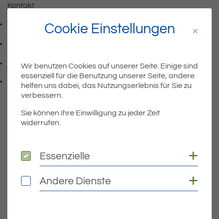
Kontakt
07541 9708-0
Cookie Einstellungen
Telefonnummer: 0 7 5 4 1 9 7 0 8 0
07541 9708 - 77
Faxnummer: 0 7 5 4 1 9 7 0 8 7 7
info@eriskirch.de
Wir benutzen Cookies auf unserer Seite. Einige sind
E-Mail Adresse: info@eriskirch.de
essenziell für die Benutzung unserer Seite, andere
Adresse:
Schussenstraße 18
helfen uns dabei, das Nutzungserlebnis für Sie zu
, 8 8 0 9 7
88097
Eriskirch
verbessern.
Sie können Ihre Einwilligung zu jeder Zeit
widerrufen.
Wichtige Links
Coo
Essenzielle
Essenzielle
Aktuelles
Öffnungszeiten Rathaus
Coo
Andere Dienste
Andere Dienste
Bürgermeister
Bauen & Wohnen