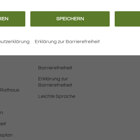
Den Flyer als JPG zum Download finden Sie hier.
REN
SPEICHERN
N
WEITERLESEN
utzerklärung
Erklärung zur Barrierefreiheit
Barrierefreiheit
Erklärung zur
Barrierefreiheit
 Rathaus
Leichte Sprache
en
eit
tsplan