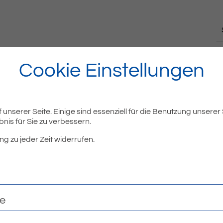
Cookie Einstellungen
Veröffentlicht am:
25.06.2026
unserer Seite. Einige sind essenziell für die Benutzung unserer
nis für Sie zu verbessern.
ng zu jeder Zeit widerrufen.
ALLGEMEIN
Bodensee Cup im
te
Unterwasser-Rugby