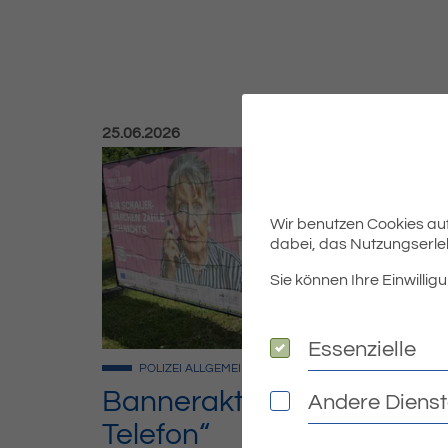
Veröffentlicht am:
25.06.2026
Wir benutzen Cookies auf 
dabei, das Nutzungserleb
Sie können Ihre Einwilligu
Essenzielle
Essenzielle
POLIZEI
ALLGEMEIN
Banneraktion „Tatort
Andere Diens
Andere Dienste
Telefon“