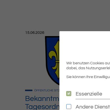
Veröffentlicht am:
15.06.2026
Wir benutzen Cookies auf 
dabei, das Nutzungserleb
Sie können Ihre Einwilligu
ÖFFENTLICHE SITZUNG
2026
Essenzielle
Essenzielle
Bekanntmachung der
Tagesordnung der
Andere Diens
Andere Dienste