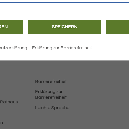
m
s
REN
SPEICHERN
N
utzerklärung
Erklärung zur Barrierefreiheit
Barrierefreiheit
Erklärung zur
Barrierefreiheit
 Rathaus
Leichte Sprache
en