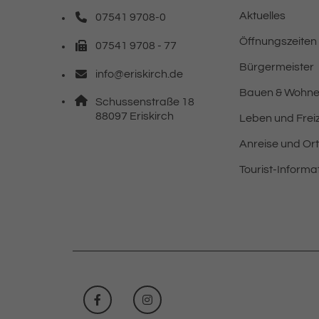
Aktuelles
07541 9708-0
Telefonnummer: 0 7 5 4 1 9 7 0 8 0
Öffnungszeiten
07541 9708 - 77
Faxnummer: 0 7 5 4 1 9 7 0 8 7 7
Bürgermeister
info@eriskirch.de
E-Mail Adresse: info@eriskirch.de
Bauen & Wohn
Adresse:
Schussenstraße 18
, 8 8 0 9 7
88097
Eriskirch
Leben und Freiz
Anreise und Or
Tourist-Informa
FACEBOOK
INSTAGRAM