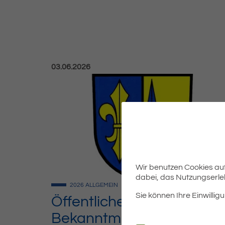
Veröffentlicht am:
03.06.2026
Wir benutzen Cookies auf 
dabei, das Nutzungserleb
2026
ALLGEMEIN
Sie können Ihre Einwilligu
Öffentliche
Bekanntmachung –