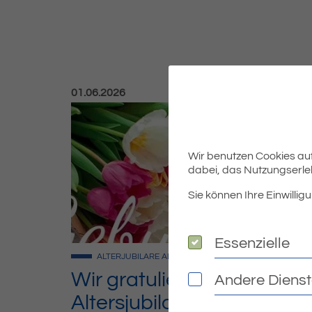
Veröffentlicht am:
01.06.2026
Wir benutzen Cookies auf 
dabei, das Nutzungserleb
Sie können Ihre Einwilligu
Essenzielle
Essenzielle
ALTERJUBILARE
ALLGEMEIN
Wir gratulieren unseren
Andere Diens
Andere Dienste
Altersjubilaren im Juni