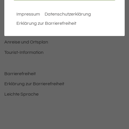
Öffnungszeiten Rathaus
Bürgermeister
Impressum
Datenschutzerklärung
Bauen & Wohnen
Erklärung zur Barrierefreiheit
Leben und Freizeit
Anreise und Ortsplan
Tourist-Information
Barrierefreiheit
Erklärung zur Barrierefreiheit
Leichte Sprache