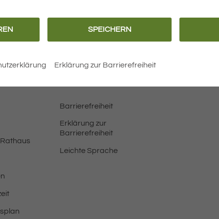
REN
SPEICHERN
N
utzerklärung
Erklärung zur Barrierefreiheit
Barrierefreiheit
Erklärung zur
Barrierefreiheit
 Rathaus
Leichte Sprache
en
eit
tsplan