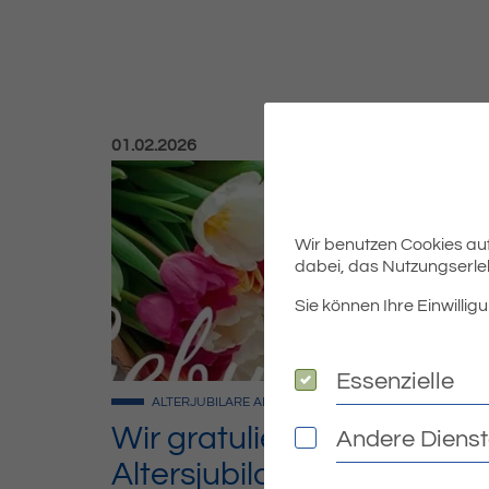
Veröffentlicht am:
01.02.2026
Wir benutzen Cookies auf 
dabei, das Nutzungserleb
Sie können Ihre Einwilligu
Essenzielle
Essenzielle
ALTERJUBILARE
ALLGEMEIN
Wir gratulieren unseren
Andere Diens
Andere Dienste
Altersjubilaren im Februar