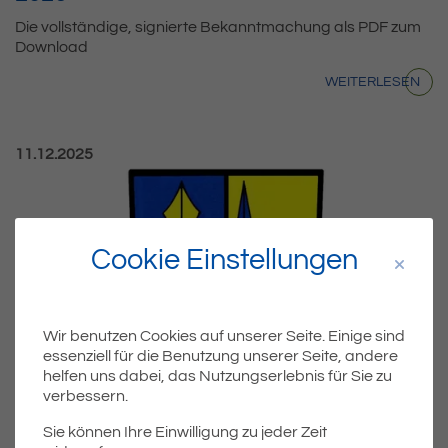
Die vollständige, signierte Bekanntmachung als PDF zum
Download
WEITERLESEN
Veröffentlicht am:
11.12.2025
Cookie Einstellungen
Wir benutzen Cookies auf unserer Seite. Einige sind
essenziell für die Benutzung unserer Seite, andere
helfen uns dabei, das Nutzungserlebnis für Sie zu
2025
ALLGEMEIN
verbessern.
Öffentliche Bekanntmachung des
Sie können Ihre Einwilligung zu jeder Zeit
Gemeindeverwaltungsverbandes