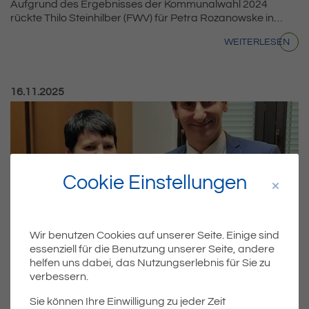
Aufgrund des Ergebnisses der Kommunalwahl 2024
rückte Thilo Steinhilber (FWV) für Petra Rozanowske in…
WEITERLESEN
Veröffentlicht am:
16.11.2025
Cookie Einstellungen
Wir benutzen Cookies auf unserer Seite. Einige sind
essenziell für die Benutzung unserer Seite, andere
ALLGEMEIN
helfen uns dabei, das Nutzungserlebnis für Sie zu
Wechsel im Gemeinderat: Petra
verbessern.
Rozanowske verabschiedet sich
Sie können Ihre Einwilligung zu jeder Zeit