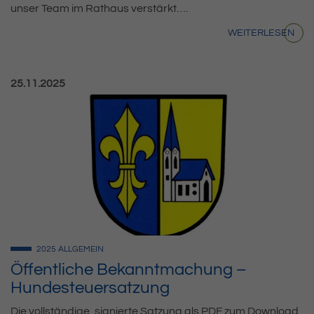
unser Team im Rathaus verstärkt….
WEITERLESEN
Veröffentlicht am:
25.11.2025
2025
ALLGEMEIN
Öffentliche Bekanntmachung –
Hundesteuersatzung
Die vollständige, signierte Satzung als PDF zum Download