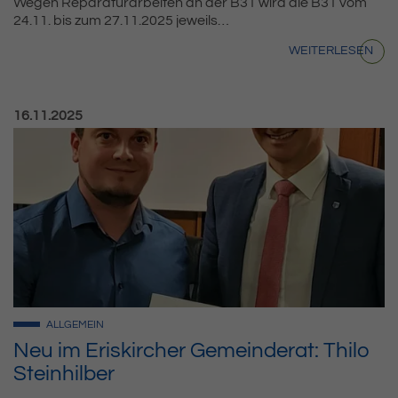
Wegen Reparaturarbeiten an der B31 wird die B31 vom
24.11. bis zum 27.11.2025 jeweils…
WEITERLESEN
Veröffentlicht am:
16.11.2025
ALLGEMEIN
Neu im Eriskircher Gemeinderat: Thilo
Steinhilber