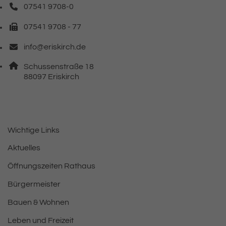
07541 9708-0
Telefonnummer: 0 7 5 4 1 9 7 0 8 0
07541 9708 - 77
Faxnummer: 0 7 5 4 1 9 7 0 8 7 7
info@eriskirch.de
E-Mail Adresse: info@eriskirch.de
Adresse:
Schussenstraße 18
, 8 8 0 9 7
88097
Eriskirch
Wichtige Links
Aktuelles
Öffnungszeiten Rathaus
Bürgermeister
Bauen & Wohnen
Leben und Freizeit