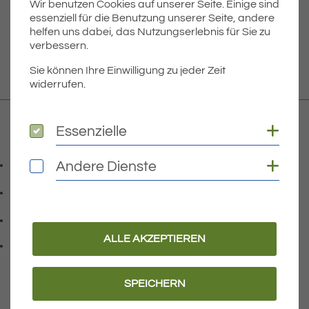
Wir benutzen Cookies auf unserer Seite. Einige sind
essenziell für die Benutzung unserer Seite, andere
Die gesamte Bekanntmachung zum Download finden Sie
helfen uns dabei, das Nutzungserlebnis für Sie zu
hier.
verbessern.
WEITERLESEN
Sie können Ihre Einwilligung zu jeder Zeit
widerrufen.
Coo
Essenzielle
Essenzielle
Kontakt
Coo
07541 9708-0
Andere Dienste
Andere Dienste
Telefonnummer: 0 7 5 4 1 9 7 0 8 0
07541 9708 - 77
Faxnummer: 0 7 5 4 1 9 7 0 8 7 7
info@eriskirch.de
E-Mail Adresse: info@eriskirch.de
ALLE AKZEPTIEREN
Adresse:
Schussenstraße 18
, 8 8 0 9 7
88097
Eriskirch
SPEICHERN