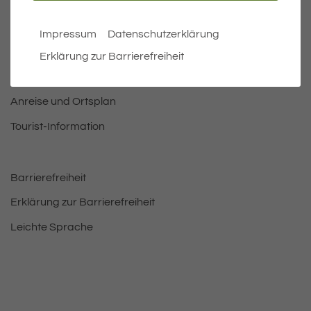
Öffnungszeiten Rathaus
Bürgermeister
Impressum
Datenschutzerklärung
Bauen & Wohnen
Erklärung zur Barrierefreiheit
Leben und Freizeit
Anreise und Ortsplan
Tourist-Information
Barrierefreiheit
Erklärung zur Barrierefreiheit
Leichte Sprache