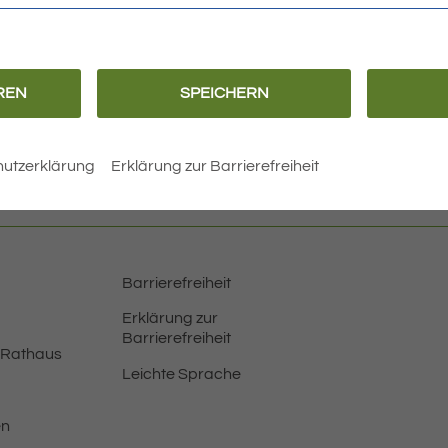
]
f
REN
SPEICHERN
N
utzerklärung
Erklärung zur Barrierefreiheit
Barrierefreiheit
Erklärung zur
Barrierefreiheit
 Rathaus
Leichte Sprache
en