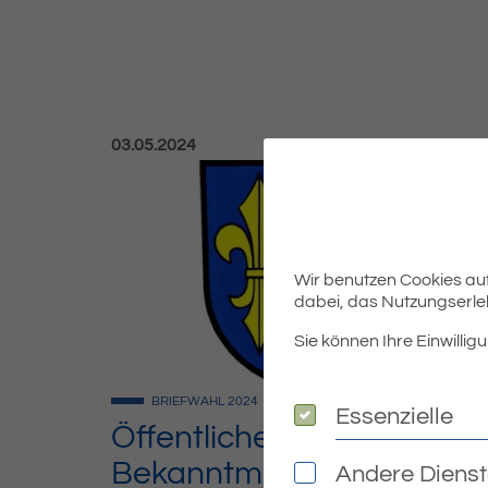
Veröffentlicht am:
03.05.2024
Wir benutzen Cookies auf 
dabei, das Nutzungserleb
Sie können Ihre Einwilligu
BRIEFWAHL
2024
Essenzielle
Essenzielle
Öffentliche
Bekanntmachung über
Andere Diens
Andere Dienste