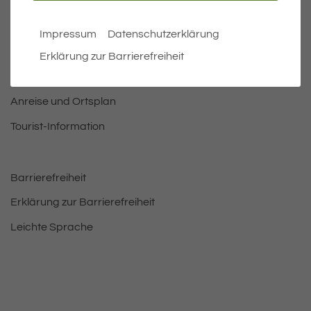
Öffnungszeiten Rathaus
Bürgermeister
Impressum
Datenschutzerklärung
Bauen & Wohnen
Erklärung zur Barrierefreiheit
Leben und Freizeit
Anreise und Ortsplan
Tourist-Information
Barrierefreiheit
Erklärung zur Barrierefreiheit
Leichte Sprache