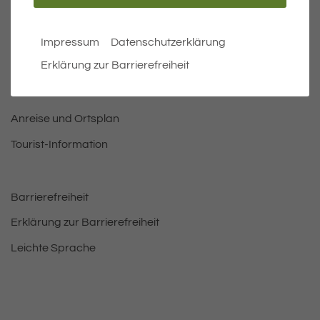
Öffnungszeiten Rathaus
Bürgermeister
Impressum
Datenschutzerklärung
Erklärung zur Barrierefreiheit
Bauen & Wohnen
Leben und Freizeit
Anreise und Ortsplan
Tourist-Information
Barrierefreiheit
Erklärung zur Barrierefreiheit
Leichte Sprache