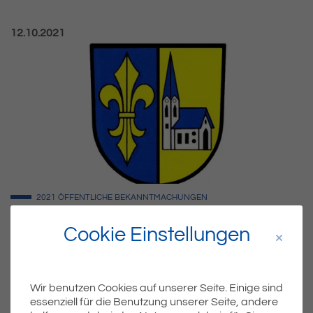
Veröffentlicht am:
12.10.2021
2021
ÖFFENTLICHE BEKANNTMACHUNGEN
Satzung der Jagdgenossenschaft
Cookie Einstellungen
Eriskirch
Am Donnerstag, 07.10.2021 hat die Jagdgenossenschaft
Eriskirch[nbsp] die neue Satzung beschlossen: Download
der Satzung
Wir benutzen Cookies auf unserer Seite. Einige sind
essenziell für die Benutzung unserer Seite, andere
WEITERLESEN