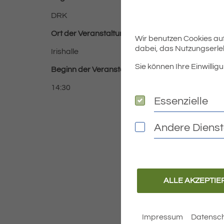
DRK
Ort der Veranstaltung
Wir benutzen Cookies auf 
dabei, das Nutzungserleb
Irishalle
Sie können Ihre Einwilligu
Beginn der Ve
ranstaltung
14:30
Essenzielle
Essenzielle
Andere Diens
Andere Dienste
ALLE AKZEPTIE
Impressum
Datensch