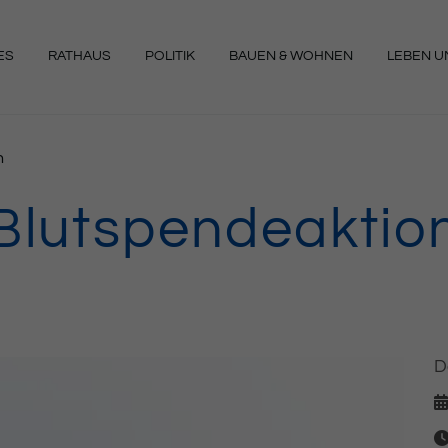
ES
RATHAUS
POLITIK
BAUEN & WOHNEN
LEBEN UN
NGEN
n
Blutspendeaktio
D
D
Ze