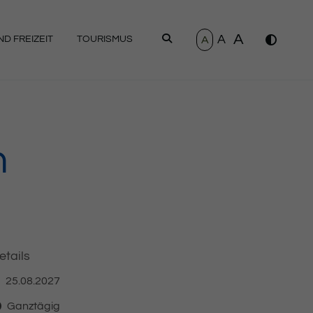
A
A
SUCHEN
A
D FREIZEIT
TOURISMUS
n
etails
25.08.2027
atum
Ganztägig
it