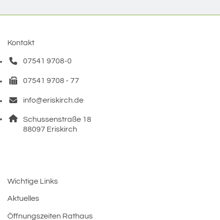
Kontakt
07541 9708-0
Telefonnummer: 0 7 5 4 1 9 7 0 8 0
07541 9708 - 77
Faxnummer: 0 7 5 4 1 9 7 0 8 7 7
info@eriskirch.de
E-Mail Adresse: info@eriskirch.de
Adresse:
Schussenstraße 18
, 8 8 0 9 7
88097
Eriskirch
Wichtige Links
Aktuelles
Öffnungszeiten Rathaus